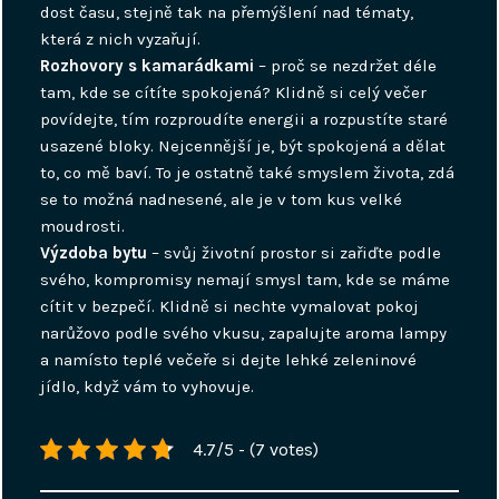
dost času, stejně tak na přemýšlení nad tématy,
která z nich vyzařují.
Rozhovory s kamarádkami
– proč se nezdržet déle
tam, kde se cítíte spokojená? Klidně si celý večer
povídejte, tím rozproudíte energii a rozpustíte staré
usazené bloky. Nejcennější je, být spokojená a dělat
to, co mě baví. To je ostatně také smyslem života, zdá
se to možná nadnesené, ale je v tom kus velké
moudrosti.
Výzdoba bytu
– svůj životní prostor si zařiďte podle
svého, kompromisy nemají smysl tam, kde se máme
cítit v bezpečí. Klidně si nechte vymalovat pokoj
narůžovo podle svého vkusu, zapalujte aroma lampy
a namísto teplé večeře si dejte lehké zeleninové
jídlo, když vám to vyhovuje.
4.7/5 - (7 votes)