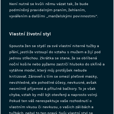
Není nutné se kvůli němu vázat tak, že bude
podmíněný pravidelným praním, žehlením,
vyvářením a dalšími „manželskými povinnostmi“.
Vlastní životní styl
Spousta žen se stydí za své vlastní niterné tužby a
přání, jestliže vstoupí do vztahu s mužem a žijí pod
jednou střechou. Zkrátka se stane, že se oblíbená
noční košile nebo pyžamo zastrčí hluboko do skříně a
vytáhne model, který můj protějšek nebude
kritizovat. Zároveň s tím se omezí pleťové masky,
nevzhledné, ale pohodlné účesy, nevkusné, avšak
nesmírně příjemné a přítulné bačkory. To je však
chyba, vztah by měl být otevřený a naprosto volný.
Pokud ten váš nerespektuje vaše rozhodnutí o
vlastním vkusu či nevkusu, o vašich zálibách a
tužbách, nebyl to ten pravý. Svůj vlastní styl se