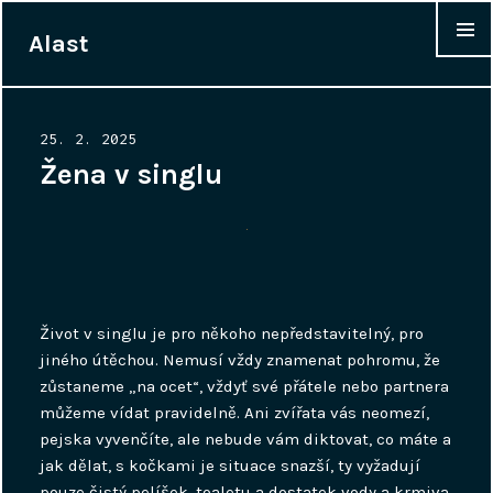
Alast
WIDGET
Posted
25. 2. 2025
on
Žena v singlu
Život v singlu je pro někoho nepředstavitelný, pro
jiného útěchou. Nemusí vždy znamenat pohromu, že
zůstaneme „na ocet“, vždyť své přátele nebo partnera
můžeme vídat pravidelně. Ani zvířata vás neomezí,
pejska vyvenčíte, ale nebude vám diktovat, co máte a
jak dělat, s kočkami je situace snazší, ty vyžadují
pouze čistý pelíšek, toaletu a dostatek vody a krmiva.