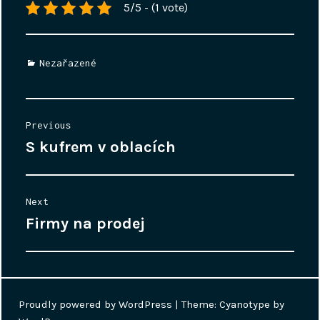
5/5 - (1 vote)
Categories
Nezařazené
Navigace
Previous
pro
S kufrem v oblacích
Previous
příspěvek
post:
Next
Firmy na prodej
Next
post:
Proudly powered by WordPress
|
Theme: Cyanotype by