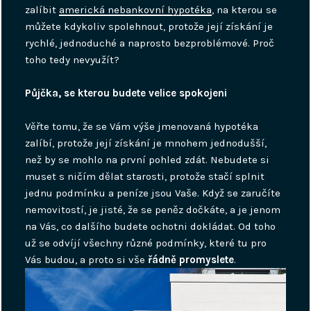
zalíbit
americká nebankovní hypotéka
, na kterou se
můžete kdykoliv spolehnout, protože její získání je
rychlé, jednoduché a naprosto bezproblémové. Proč
toho tedy nevyužít?
Půjčka, se kterou budete velice spokojeni
Věřte tomu, že se Vám výše jmenovaná hypotéka
zalíbí, protože její získání je mnohem jednodušší,
než by se mohlo na první pohled zdát. Nebudete si
muset s ničím dělat starosti, protože stačí splnit
jednu podmínku a peníze jsou Vaše. Když se zaručíte
nemovitostí, je jisté, že se peněz dočkáte, a je jenom
na Vás, co dalšího budete ochotni dokládat. Od toho
už se odvíjí všechny různé podmínky, které tu pro
Vás budou, a proto si vše
řádně promyslete
.