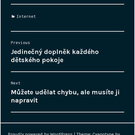
Categories
Internet
Navigace
Previous
pro
Jedinečný doplněk každého
Previous
příspěvek
post:
dětského pokoje
Next
Můžete udělat chybu, ale musíte ji
Next
post:
napravit
Proudly powered by WordPress
|
Theme: Cyanotype by