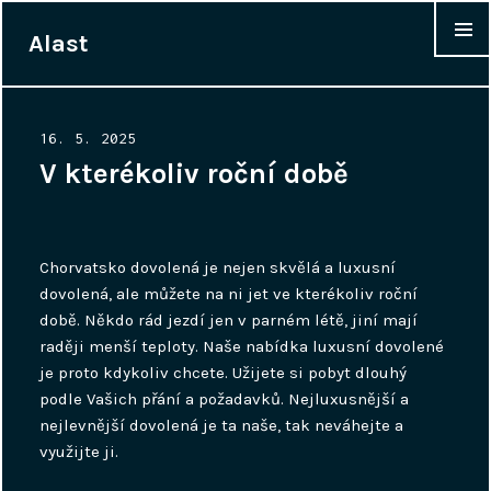
Alast
WIDGET
Posted
16. 5. 2025
on
V kterékoliv roční době
Chorvatsko dovolená
je nejen skvělá a luxusní
dovolená, ale můžete na ni jet ve kterékoliv roční
době. Někdo rád jezdí jen v parném létě, jiní mají
raději menší teploty. Naše nabídka luxusní dovolené
je proto kdykoliv chcete. Užijete si pobyt dlouhý
podle Vašich přání a požadavků. Nejluxusnější a
nejlevnější dovolená je ta naše, tak neváhejte a
využijte ji.