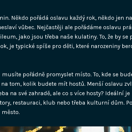
nin. Někdo pořádá oslavu každý rok, někdo jen na 
 neslaví vůbec. Nejčastěji ale pořádáme oslavu pr
eum, jako jsou třeba naše kulatiny. To, že by se 
ok, je typické spíše pro děti, které narozeniny ber
i musíte pořádně promyslet místo. To, kde se bud
í na tom, kolik budete mít hostů. Menší oslavu zv
eba na své zahradě, ale co s více hosty? Ideální j
tory, restauraci, klub nebo třeba kulturní dům. P
e město.