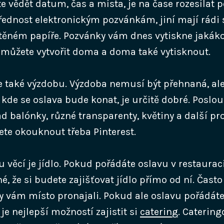
e vědět datum, čas a místa, je na čase rozesílat 
ednost elektronickým pozvánkám, jiní mají rádi
štěném papíře. Pozvánky vám dnes vytiskne jakákol
e můžete vytvořit doma a doma také vytisknout.
e také výzdobu. Výzdoba nemusí být přehnaná, ale
 kde se oslava bude konat, je určitě dobré. Poslo
 balónky, různé transparenty, květiny a další pro
ete okouknout třeba Pinterest.
u věcí je jídlo. Pokud pořádáte oslavu v restauraci
 že si budete zajišťovat jídlo přímo od ní. Často j
 vám místo pronajali. Pokud ale oslavu pořádáte
je nejlepší možností zajistit si
catering
. Catering