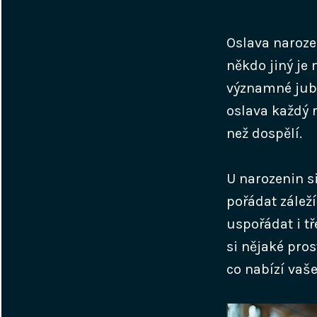
Oslava naroze
někdo jiný je
významné jubil
oslava každý r
než dospělí.
U narozenin s
pořádat zálež
uspořádat i tř
si nějaké pros
co nabízí vaš