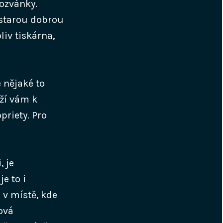
pozvánky.
 starou dobrou
iv tiskárna,
 nějaké to
uží vám k
priety. Pro
, je
e to i
 v místě, kde
ová