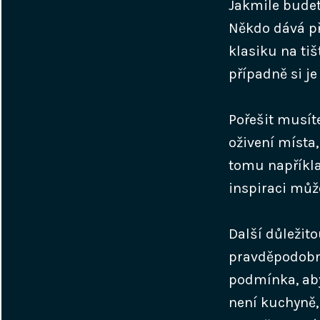
Jakmile budet
Někdo dává př
klasiku na ti
případně si j
Pořešit musít
oživení místa,
tomu například
inspiraci můž
Další důležito
pravděpodobné,
podmínka, aby
není kuchyně, 