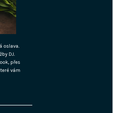
á oslava.
žby DJ.
ook, přes
které vám