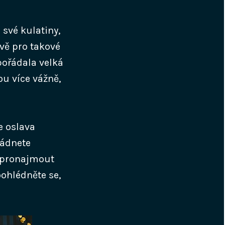
své kulatiny,
ávě pro takové
pořádala velká
ou více vážně,
e oslava
ládnete
e pronajmout
oohlédněte se,