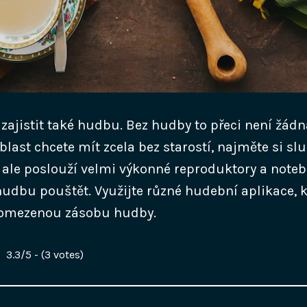
ajistit také hudbu. Bez hudby to přeci není žádn
last chcete mít zcela bez starostí, najměte si slu
ale poslouží velmi výkonné reproduktory a noteb
hudbu pouštět. Využijte různé hudební aplikace, 
omezenou zásobu hudby.
3.3/5 - (3 votes)