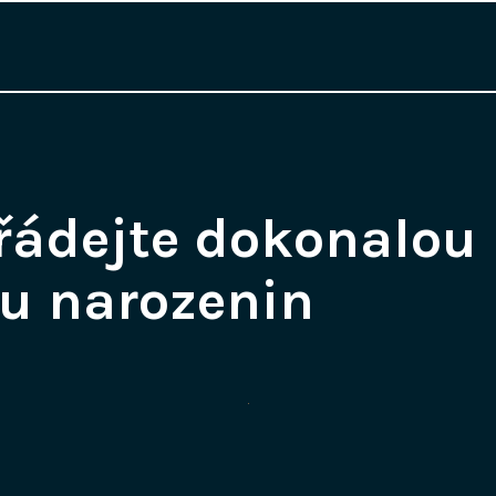
řádejte dokonalou
vu narozenin