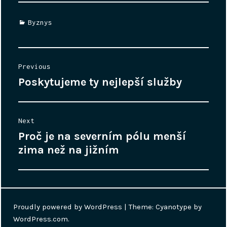
Categories
Byznys
Navigace
Previous
pro
Poskytujeme ty nejlepší služby
Previous
příspěvek
post:
Next
Proč je na severním pólu menší
Next
post:
zima než na jižním
Proudly powered by WordPress
|
Theme: Cyanotype by
WordPress.com
.