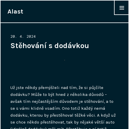
Alast
WIDGET
Posted
20. 4. 2024
on
Stěhování s dodávkou
Už jste někdy přemýšleli nad tím, že si půjčíte
dodávku? Může to být hned z několika důvodů –
avšak tím nejčastějším důvodem je stěhování, a to
se s vámi klidně vsadím. Ono totiž každý nemá
dodávku, kterou by přestěhoval těžké věci. A když už
se chce někdo přestěhovat, tak by nějaké větší auto
(ideálně dodávku) měl mít. Přestěhuje s ní totiž