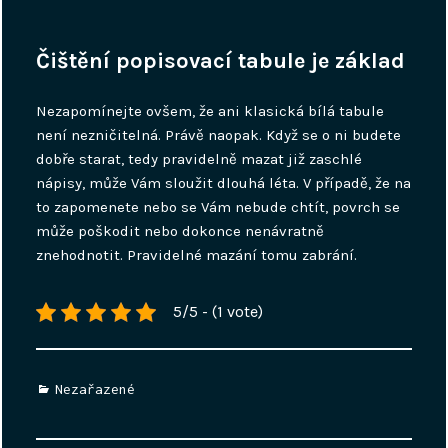
Čištění popisovací tabule je základ
Nezapomínejte ovšem, že ani klasická
bílá tabule
není nezničitelná. Právě naopak. Když se o ni budete
dobře starat, tedy pravidelně mazat již zaschlé
nápisy, může Vám sloužit dlouhá léta. V případě, že na
to zapomenete nebo se Vám nebude chtít, povrch se
může poškodit nebo dokonce nenávratně
znehodnotit. Pravidelné mazání tomu zabrání.
5/5 - (1 vote)
Categories
Nezařazené