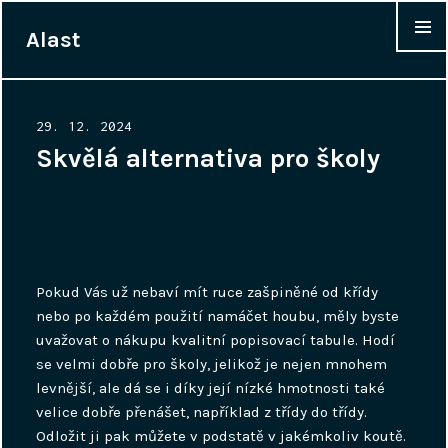
Alast
WIDGET
Posted
29. 12. 2024
on
Skvělá alternativa pro školy
Pokud Vás už nebaví mít ruce zašpiněné od křídy
nebo po každém použití namáčet houbu, měly byste
uvažovat o nákupu kvalitní popisovací tabule. Hodí
se velmi dobře pro školy, jelikož je nejen mnohem
levnější, ale dá se i díky její nízké hmotnosti také
velice dobře přenášet, například z třídy do třídy.
Odložit ji pak můžete v podstatě v jakémkoliv koutě.