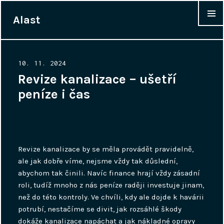
Alast
WIDGET
Posted
10. 11. 2024
on
Revize kanalizace – ušetří
peníze i čas
Revize kanalizace
by se měla provádět pravidelně,
ale jak dobře víme, nejsme vždy tak důslední,
abychom tak činili. Navíc finance hrají vždy zásadní
roli, tudíž mnoho z nás peníze raději investuje jinam,
než do této kontroly. Ve chvíli, kdy ale dojde k havárii
potrubí, nestačíme se divit, jak rozsáhlé škody
dokáže kanalizace napáchat a jak nákladné opravy