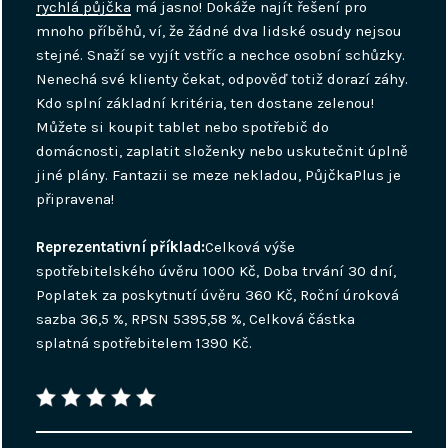
rychlá půjčka
má jasno! Dokáže najít řešení pro
mnoho příběhů, ví, že žádné dva lidské osudy nejsou
stejné. Snaží se vyjít vstříc a nechce osobní schůzky.
Nenechá své klienty čekat, odpověď totiž dorazí záhy.
Kdo splní základní kritéria, ten dostane zelenou!
Můžete si koupit tablet nebo spotřebič do
domácnosti, zaplatit složenky nebo uskutečnit úplně
jiné plány. Fantazii se meze nekladou, PůjčkaPlus je
připravena!
Reprezentativní příklad:
Celková výše
spotřebitelského úvěru 1000 Kč, Doba trvání 30 dní,
Poplatek za poskytnutí úvěru 360 Kč, Roční úroková
sazba 36,5 %, RPSN 5395,58 %, Celková částka
splatná spotřebitelem 1390 Kč.