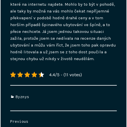
které na internetu najdete. Mohlo by to být v pohodě,
ale taky by možná na vás mohlo čekat nepříjemné
překvapení v podobě hodně drahé ceny a v tom
horším případě špinavého ubytování ve špíně, a to
přece nechcete. Já jsem jednou takovou situaci
zažila, protože jsem se nedívala na recenze daných
ubytování a můžu vám říct, že jsem toho pak opravdu
hodně litovala a už jsem se z toho dost poučila a
stejnou chybu už nikdy v životě neudělám.
4.4/5 - (11 votes)
Categories
Byznys
Navigace
Previous
pro