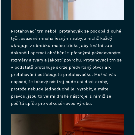
Protahovací trn neboli protahovák se podobá dlouhé
tyči, osazené mnoha řeznými zuby, z nichž každý
ukrajuje z obrobku malou třísku, aby finální zub
dokončil operaci obrábění s přesnými požadovanými
rozměry a tvary a jakostí povrchu. Protahovací trn se
v podstatě protahuje skrze předvrtaný otvor a k
protahování potřebujete protahovačku. Možná vás
napadá, že takový nástroj bude asi dost drahý,
protože nebude jednoduché jej vyrobit, a máte
pravdu, jsou to velmi drahé nástroje, s nimiž se
počítá spíše pro velkosériovou výrobu.