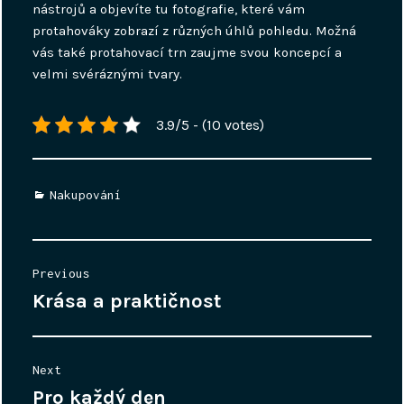
nástrojů a objevíte tu fotografie, které vám
protahováky zobrazí z různých úhlů pohledu. Možná
vás také protahovací trn zaujme svou koncepcí a
velmi svéráznými tvary.
3.9/5 - (10 votes)
Categories
Nakupování
Navigace
Previous
pro
Krása a praktičnost
Previous
příspěvek
post:
Next
Pro každý den
Next