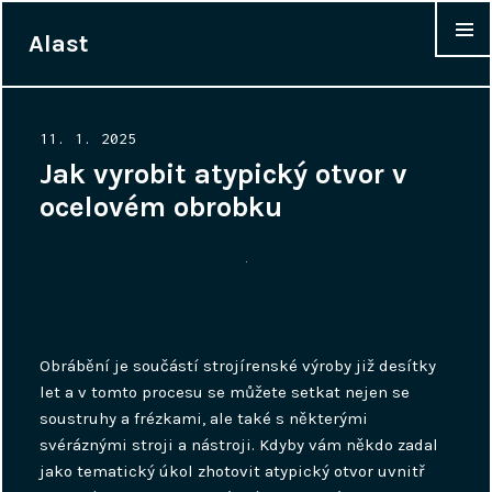
Alast
WIDGET
Posted
11. 1. 2025
on
Jak vyrobit atypický otvor v
ocelovém obrobku
Obrábění je součástí strojírenské výroby již desítky
let a v tomto procesu se můžete setkat nejen se
soustruhy a frézkami, ale také s některými
svéráznými stroji a nástroji. Kdyby vám někdo zadal
jako tematický úkol zhotovit atypický otvor uvnitř