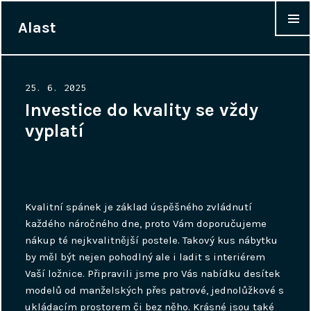
Alast
WIDGET
Posted
25. 6. 2025
on
Investice do kvality se vždy
vyplatí
Kvalitní spánek je základ úspěšného zvládnutí
každého náročného dne, proto Vám doporučujeme
nákup té nejkvalitnější
postele
. Takový kus nábytku
by měl být nejen pohodlný ale i ladit s interiérem
Vaší ložnice. Připravili jsme pro Vás nabídku desítek
modelů od manželských přes patrové, jednolůžkové s
ukládacím prostorem či bez něho. Krásné jsou také