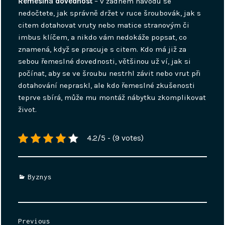
Řemeslná dovednost
– v žádném návodu se
nedočtete, jak správně držet v ruce šroubovák, jak s
citem dotahovat vruty nebo matice stranovým či
imbus klíčem, a nikdo vám nedokáže popsat, co
znamená, když se pracuje s citem. Kdo má již za
sebou řemeslné dovednosti, většinou už ví, jak si
počínat, aby se ve šroubu nestrhl závit nebo vrut při
dotahování nepraskl, ale kdo řemeslné zkušenosti
teprve sbírá, může mu montáž nábytku zkomplikovat
život.
4.2/5 - (9 votes)
Categories
Byznys
Navigace
Previous