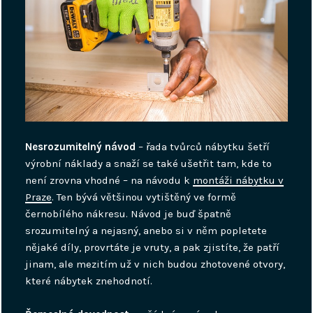
Nesrozumitelný návod
– řada tvůrců nábytku šetří
výrobní náklady a snaží se také ušetřit tam, kde to
není zrovna vhodné – na návodu k
montáži nábytku v
Praze
. Ten bývá většinou vytištěný ve formě
černobílého nákresu. Návod je buď špatně
srozumitelný a nejasný, anebo si v něm popletete
nějaké díly, provrtáte je vruty, a pak zjistíte, že patří
jinam, ale mezitím už v nich budou zhotovené otvory,
které nábytek znehodnotí.