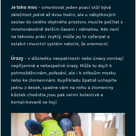
Je toho moc
– smontovat jeden psací stůl bývá
záležitost jedné až dvou hodin, ale u nábytkových
sestav do celého obytného prostoru musíte počítat s
mnohonásobně delším časem i námahou. Kdo není
na takovou práci zvyklý, může jej to vyčerpat a
oslabit imunitní systém natolik, že onemocní.
Úrazy
– v důsledku neopatrnosti nebo únavy vznikají
nepříjemné a nebezpečné úrazy. Může tu dojít k
pohmožděninám, pořezání, ale i k otřesům mozku
nebo ke zlomeninám. Kupříkladu špatně uchopíte
jednu z desek, spadne vám na nohu a zlomeniny
kůstek chodidla jsou pak velmi bolestivé a
komplikovaně se hojí.