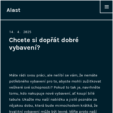
Alast
WIDGET
Posted
14. 4. 2025
on
Chcete si dopřát dobré
vybavení?
Máte rádi svou práci, ale nelíbí se vám, že nemáte
potřebného vybavení pro to, abyste mohli zužitkovat
veškeré své schopnosti? Pokud to tak je, navrhněte
tomu, kdo nakupuje nové vybavení, ať koupí bílé
tabule. Ukažte mu naší nabídku a jistě poznáte za
nějakou dobu, která bude mimochodem krátká, že
kvalitní vybavení může být levné. Věřte proto naší